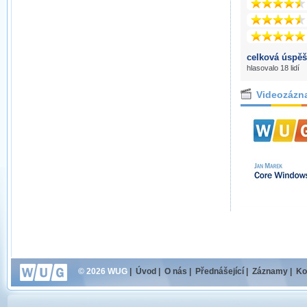
celková úspěš
hlasovalo 18 lidí
Videozázn
© 2026 WUG
|
Úvod
|
O nás
|
Přednášející
|
Záznamy
|
Ko