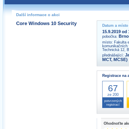
Pokud máte jakýkoliv dotaz na organizátory této akce,
prosím neváhejte nás kontaktovat na e-mailu:
Další informace o akci
brno@wug.cz
Core Windows 10 Security
Datum a místo
15.9.2019 od 
Brno
pobočka:
místo:
Fakulta 
komunikačních 
Technická 12, 
J
přednášející:
MCT, MCSE)
Registrace na 
67
ze 200
potvrzených
registrací
Ohodnoťte ak