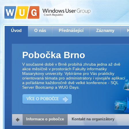
Úvod
O nás
Přednášející
Záznamy
Pobočka Brno
V současné době v Brně probíhá zhruba jedna až dvě
akce měsíčně v prostorách Fakulty informatiky
Masarykovy univerzity. Vybíráme pro Vás prakticky
orientovaná témata pro administrátory i vývojáře aplikací
a pořádáme každoročně dvě velké konference - SQL
Server Bootcamp a WUG Days.
VÍCE O POBOČCE
Informace o pobočce
Kontakt na organizátory
Kontakt na organizátory