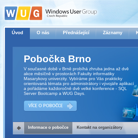
Úvod
O nás
Přednášející
Záznamy
Pobočka Brno
V současné době v Brně probíhá zhruba jedna až dvě
akce měsíčně v prostorách Fakulty informatiky
Masarykovy univerzity. Vybíráme pro Vás prakticky
orientovaná témata pro administrátory i vývojáře aplikací
a pořádáme každoročně dvě velké konference - SQL
Server Bootcamp a WUG Days.
VÍCE O POBOČCE
Informace o pobočce
Kontakt na organizátory
Kontakt na organizátory