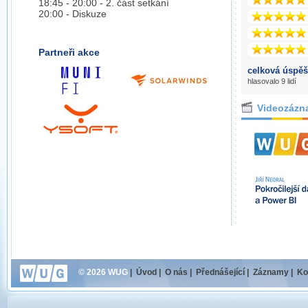
18:45 - 20:00 - 2. část setkání
20:00 - Diskuze
Partneři akce
celková úspěš
hlasovalo 9 lidí
Videozázn
© 2026 WUG
|
Úvod
|
O nás
|
Přednášející
|
Záznamy
|
Ko