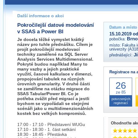
Pokud máte jakýkoliv dotaz na organizátory této akce,
prosím neváhejte nás kontaktovat na e-mailu:
Další informace o akci
brno@wug.cz
Pokročilejší datové modelování
Datum a místo
v SSAS a Power BI
15.10.2019 od
Brno
pobočka:
Je docela těžké vymyslet krátký
název pro tuhle přednášku. Cílem je
místo:
Fakulta 
projít pokročilejší modelovací
univerzity (A31
techniky zaměřené na SQL Server
Ji
přednášející:
Analysis Services Multidimensional.
Pokryté budou například Many to
many vazby a jejich praktické
Registrace na 
využití, časové kalkulace v dimenzi,
propojování tabulek na různých
26
úrovních granularity. V druhé části
se zaměříme na otázku migrace do
ze 85
SSAS Tabular/Power BI. Co je
potřeba zvážit před migrací a jestli
potvrzených
bychom se vypořádali se stejnými
registrací
scénáři jako u multidimenzionálních
kostek bez velkých kompromisů.
Ohodnoťte ak
17:00 - 17:10 - Představení WUGu
17:10 - 18:30 - 1. část setkání
18:30 - 18:45 - Přestávka