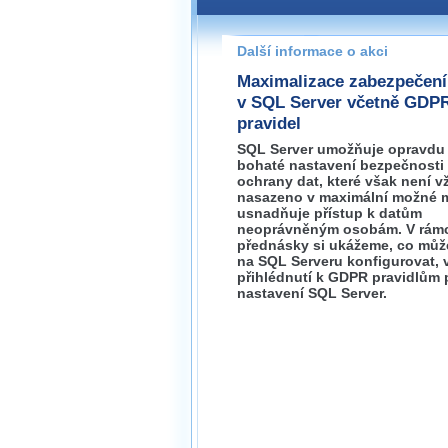
Pokud máte jakýkoliv dotaz na
prosím neváhejte nás kontakt
Další informace o akci
brno@wug.cz
Maximalizace zabezpečení
v SQL Server včetně GDP
pravidel
SQL Server umožňuje opravdu
bohaté nastavení bezpečnosti
ochrany dat, které však není v
nasazeno v maximální možné m
usnadňuje přístup k datům
neoprávněným osobám. V rám
přednásky si ukážeme, co mů
na SQL Serveru konfigurovat, 
přihlédnutí k GDPR pravidlům 
nastavení SQL Server.