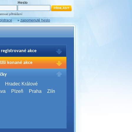
Heslo
tovat přihlášení
gistrace
»
zapomenuté heslo
 registrované akce
brazení Vašich registrací na akce
ižší konané akce
sím přihlašte.
2026,
Brno
čky
Days 2026
2026,
Brno
Hradec Králové
Server Bootcamp 2026
ava
Plzeň
Praha
Zlín