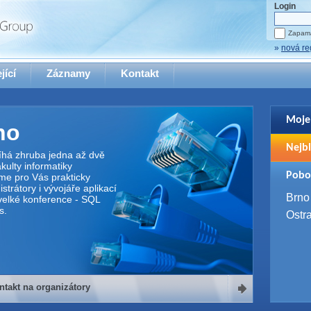
Login
Zapama
»
nová re
jící
Záznamy
Kontakt
Moje
no
Pro zo
Nejbl
se pro
íhá zhruba jedna až dvě
ulty informatiky
2. 9. 
Pobo
me pro Vás prakticky
WUG 
trátory i vývojáře aplikací
4. 9. 
Brno
elké konference - SQL
SQL 
s.
Ostr
ntakt na organizátory
organizátory