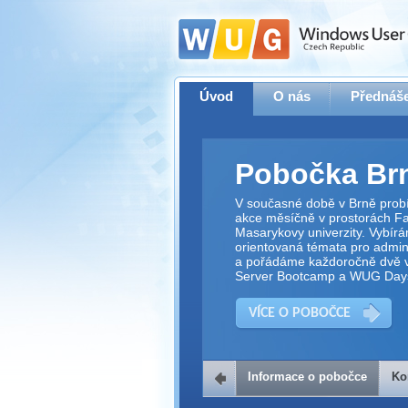
Úvod
O nás
Přednáše
Pobočka Br
V současné době v Brně prob
akce měsíčně v prostorách Fak
Masarykovy univerzity. Vybírá
orientovaná témata pro adminis
a pořádáme každoročně dvě v
Server Bootcamp a WUG Day
VÍCE O POBOČCE
Informace o pobočce
Ko
Kontakt na 