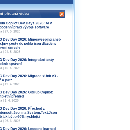
ní přidaná videa
Hub Copilot Dev Days 2026: AI v
dodenní praxi vývoje software
a | 27. 5. 2026
 Dev Day 2026: Minesweeping aneb
chny cesty do pekla jsou dlážděny
rými úmysly
a | 24. 5. 2026
 Dev Day 2026: Integrační testy
ečně správně
a | 15. 4. 2026
 Dev Day 2026: Migrace xUnit v3 -
č a jak?
a | 12. 4. 2026
 Dev Day 2026: GitHub Copilot:
pletní přehled
a | 1. 4. 2026
 Dev Day 2026: Přechod z
tonsoft.Json na System.Text.Json
b jak být o 60% rychlejší
a | 26. 3. 2026
 Dev Day 2026: Lessons learned