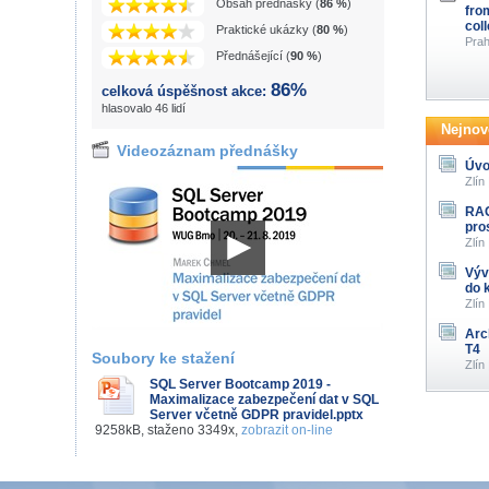
Obsah přednášky (
86 %
)
fro
col
Praktické ukázky (
80 %
)
Prah
Přednášející (
90 %
)
86%
celková úspěšnost akce:
hlasovalo 46 lidí
Nejnově
Videozáznam přednášky
Úvo
Zlín
RAG
pro
Zlín
Výv
do 
Zlín
Arc
T4
Soubory ke stažení
Zlín
SQL Server Bootcamp 2019 -
Maximalizace zabezpečení dat v SQL
Server včetně GDPR pravidel.pptx
9258kB, staženo 3349x,
zobrazit on-line