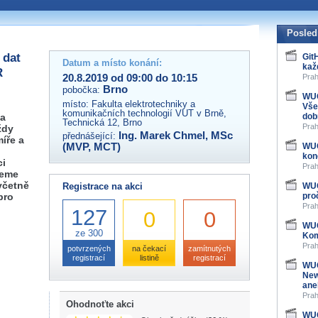
 organizátory této akce,
ovat na e-mailu:
Posled
 dat
Git
Datum a místo konání:
kaž
R
20.8.2019 od 09:00 do 10:15
Prah
Brno
pobočka:
WUG
místo:
Fakulta elektrotechniky a
Vše
komunikačních technologií VUT v Brně,
 a
dob
Technická 12, Brno
Prah
ždy
Ing. Marek Chmel, MSc
přednášející:
íře a
(MVP, MCT)
WUG
kon
ci
Prah
žeme
včetně
Registrace na akci
WUG
pro
pro
Prah
127
0
0
WUG
ze 300
Kom
Prah
potvrzených
na čekací
zamítnutých
registrací
listině
registrací
WUG
New
ane
Prah
Ohodnoťte akci
WUG