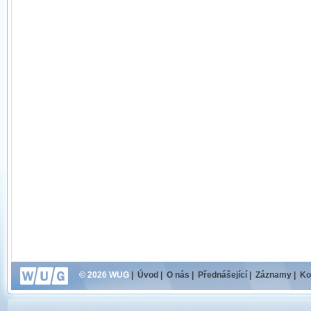
© 2026 WUG
|
Úvod
|
O nás
|
Přednášející
|
Záznamy
|
Ko