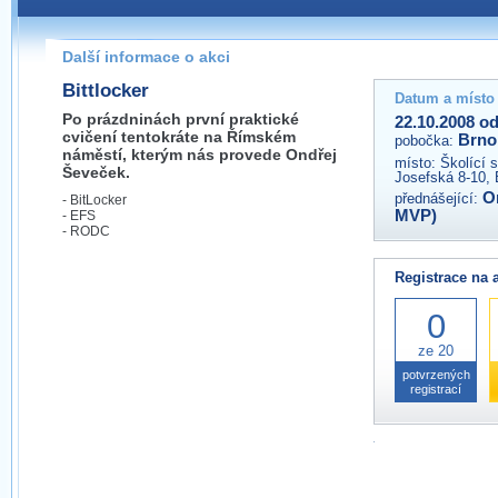
Pokud máte jakýkoliv dotaz na organizátory této akce,
prosím neváhejte nás kontaktovat na e-mailu:
Další informace o akci
brno@wug.cz
Bittlocker
Datum a místo
Po prázdninách první praktické
22.10.2008 od
cvičení tentokráte na Římském
Brno
pobočka:
náměstí, kterým nás provede Ondřej
místo:
Školící 
Ševeček.
Josefská 8-10, 
O
přednášející:
- BitLocker
MVP)
- EFS
- RODC
Registrace na 
0
ze 20
potvrzených
registrací