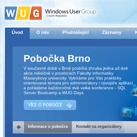
Úvod
O nás
Přednášející
Záznamy
Pobočka Brno
V současné době v Brně probíhá zhruba jedna až dvě
akce měsíčně v prostorách Fakulty informatiky
Masarykovy univerzity. Vybíráme pro Vás prakticky
orientovaná témata pro administrátory i vývojáře aplikací
a pořádáme každoročně dvě velké konference - SQL
Server Bootcamp a WUG Days.
VÍCE O POBOČCE
Informace o pobočce
Kontakt na organizátory
Kontakt na organizátory