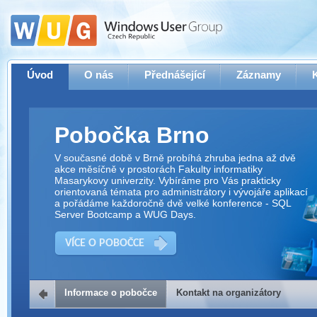
Úvod
O nás
Přednášející
Záznamy
Pobočka Brno
V současné době v Brně probíhá zhruba jedna až dvě
akce měsíčně v prostorách Fakulty informatiky
Masarykovy univerzity. Vybíráme pro Vás prakticky
orientovaná témata pro administrátory i vývojáře aplikací
a pořádáme každoročně dvě velké konference - SQL
Server Bootcamp a WUG Days.
VÍCE O POBOČCE
Informace o pobočce
Kontakt na organizátory
Kontakt na organizátory