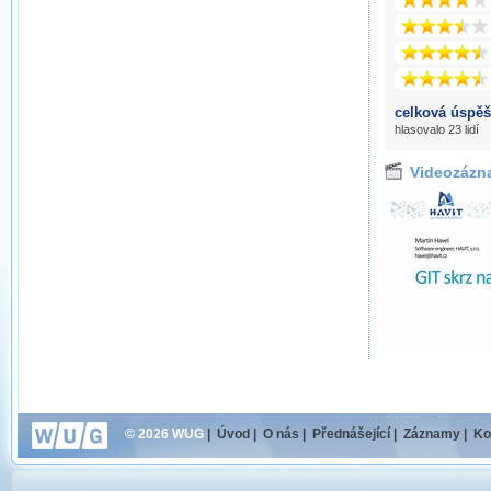
celková úspěš
hlasovalo 23 lidí
Videozázn
© 2026 WUG
|
Úvod
|
O nás
|
Přednášející
|
Záznamy
|
Ko