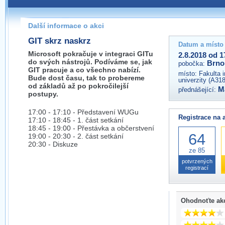
Pokud máte jakýkoliv dotaz na organizátory této akce,
prosím neváhejte nás kontaktovat na e-mailu:
Další informace o akci
brno@wug.cz
GIT skrz naskrz
Datum a místo
Microsoft pokračuje v integraci GITu
2.8.2018 od 1
do svých nástrojů. Podíváme se, jak
Brno
pobočka:
GIT pracuje a co všechno nabízí.
místo:
Fakulta 
Bude dost času, tak to probereme
univerzity (A31
od základů až po pokročilejší
M
přednášející:
postupy.
17:00 - 17:10 - Představení WUGu
Registrace na 
17:10 - 18:45 - 1. část setkání
18:45 - 19:00 - Přestávka a občerstvení
64
19:00 - 20:30 - 2. část setkání
20:30 - Diskuze
ze 85
potvrzených
registrací
Ohodnoťte ak