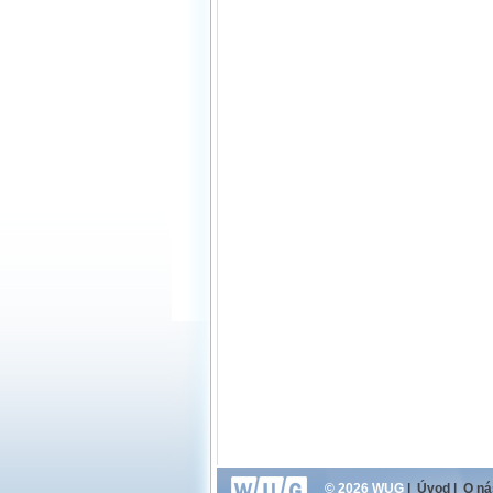
© 2026 WUG
|
Úvod
|
O ná