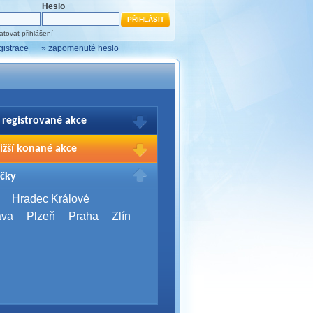
Heslo
tovat přihlášení
gistrace
»
zapomenuté heslo
 registrované akce
brazení Vašich registrací na akce
ižší konané akce
sím přihlašte.
2026,
Brno
čky
Days 2026
2026,
Brno
Hradec Králové
Server Bootcamp 2026
ava
Plzeň
Praha
Zlín