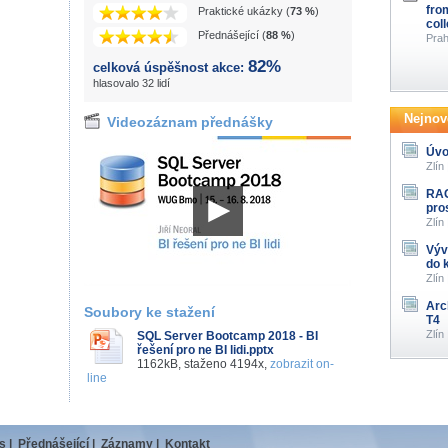
fro
Praktické ukázky (
73 %
)
col
Přednášející (
88 %
)
Prah
82%
celková úspěšnost akce:
hlasovalo 32 lidí
Nejnově
Videozáznam přednášky
Úvo
Zlín
RAG
pro
Zlín
Výv
do 
Zlín
Arc
Soubory ke stažení
T4
Zlín
SQL Server Bootcamp 2018 - BI
řešení pro ne BI lidi.pptx
1162kB, staženo 4194x,
zobrazit on-
line
s
|
Přednášející
|
Záznamy
|
Kontakt