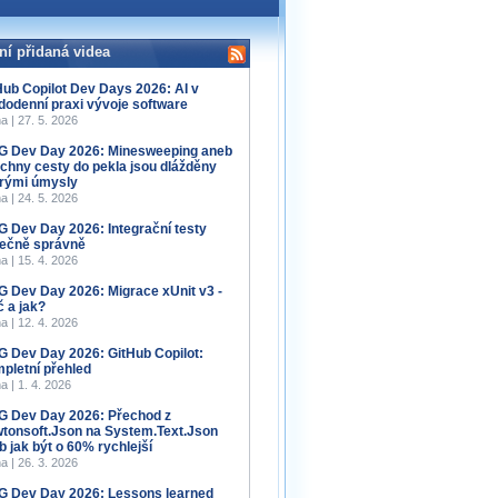
ní přidaná videa
Hub Copilot Dev Days 2026: AI v
dodenní praxi vývoje software
a | 27. 5. 2026
 Dev Day 2026: Minesweeping aneb
chny cesty do pekla jsou dlážděny
rými úmysly
a | 24. 5. 2026
 Dev Day 2026: Integrační testy
ečně správně
a | 15. 4. 2026
 Dev Day 2026: Migrace xUnit v3 -
č a jak?
a | 12. 4. 2026
 Dev Day 2026: GitHub Copilot:
pletní přehled
a | 1. 4. 2026
 Dev Day 2026: Přechod z
tonsoft.Json na System.Text.Json
b jak být o 60% rychlejší
a | 26. 3. 2026
 Dev Day 2026: Lessons learned