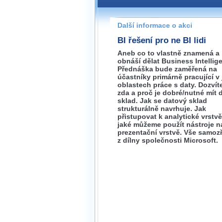
Pokud máte jakýkoliv dotaz na
prosím neváhejte nás kontakt
Další informace o akci
brno@wug.cz
BI řešení pro ne BI lidi
Aneb co to vlastně znamená a
obnáší dělat Business Intellig
Přednáška bude zaměřená na
účastníky primárně pracující v
oblastech práce s daty. Dozvít
zda a proč je dobré/nutné mít 
sklad. Jak se datový sklad
strukturálně navrhuje. Jak
přistupovat k analytické vrstvě
jaké můžeme použít nástroje n
prezentační vrstvě. Vše samoz
z dílny společnosti Microsoft.