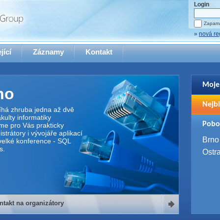
Login
Zapama
»
nová re
jící
Záznamy
Kontakt
Moje
no
Pro zo
Nejbl
se pro
íhá zhruba jedna až dvě
ulty informatiky
2. 9. 
Pobo
me pro Vás prakticky
WUG 
trátory i vývojáře aplikací
4. 9. 
Brno
elké konference - SQL
SQL 
s.
Ostr
ntakt na organizátory
organizátory