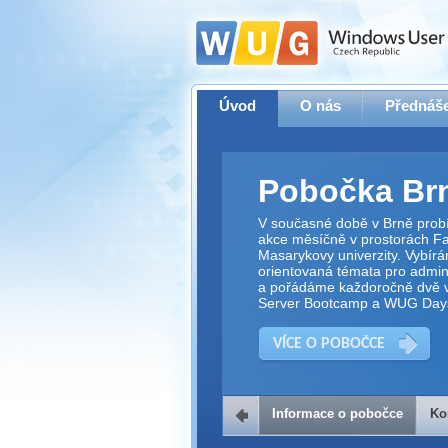
Úvod
O nás
Přednáše
Pobočka Br
V současné době v Brně prob
akce měsíčně v prostorách Fak
Masarykovy univerzity. Vybírá
orientovaná témata pro adminis
a pořádáme každoročně dvě v
Server Bootcamp a WUG Day
VÍCE O POBOČCE
Informace o pobočce
Ko
Kontakt na 