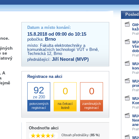
 organizátory této akce,
ovat na e-mailu:
Posled
Git
Datum a místo konání:
kaž
15.8.2018 od 09:00 do 10:15
Prah
ence.
Brno
pobočka:
WUG
místo:
Fakulta elektrotechniky a
Vše
 jiných
komunikačních technologií VUT v Brně,
dob
e se
Technická 12, Brno
Prah
datový
Jiří Neoral (MVP)
přednášející:
WUG
kon
. A
Prah
Registrace na akci
a
WUG
řejmě
pro
92
0
0
Prah
ze 200
WUG
Kom
potvrzených
na čekací
zamítnutých
Prah
registrací
listině
registrací
WUG
New
ane
Ohodnoťte akci
Prah
Obsah přednášky (
85 %
)
WUG