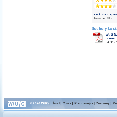
celková úspěš
hlasovalo 18 lidí
Soubory ke st
WUG Da
pomocí
547kB, 
© 2026 WUG
|
Úvod
|
O nás
|
Přednášející
|
Záznamy
|
Ko