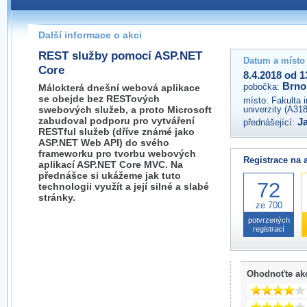
Pokud máte jakýkoliv dotaz na organizátory této akce,
prosím neváhejte nás kontaktovat na e-mailu:
Další informace o akci
brno@wug.cz
REST služby pomocí ASP.NET
Datum a místo
Core
8.4.2018 od 1
Brno
pobočka:
Málokterá dnešní webová aplikace
se obejde bez RESTových
místo:
Fakulta 
swebových služeb, a proto Microsoft
univerzity (A31
zabudoval podporu pro vytváření
J
přednášející:
RESTful služeb (dříve známé jako
ASP.NET Web API) do svého
frameworku pro tvorbu webových
Registrace na 
aplikací ASP.NET Core MVC. Na
přednášce si ukážeme jak tuto
72
technologii využít a její silné a slabé
stránky.
ze 700
potvrzených
registrací
Ohodnoťte ak