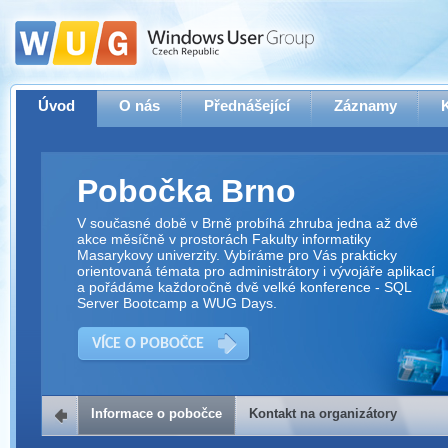
Úvod
O nás
Přednášející
Záznamy
Pobočka Brno
V současné době v Brně probíhá zhruba jedna až dvě
akce měsíčně v prostorách Fakulty informatiky
Masarykovy univerzity. Vybíráme pro Vás prakticky
orientovaná témata pro administrátory i vývojáře aplikací
a pořádáme každoročně dvě velké konference - SQL
Server Bootcamp a WUG Days.
VÍCE O POBOČCE
Informace o pobočce
Kontakt na organizátory
Kontakt na organizátory