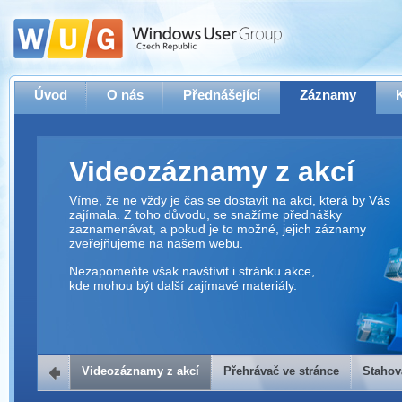
Úvod
O nás
Přednášející
Záznamy
Videozáznamy z akcí
Víme, že ne vždy je čas se dostavit na akci, která by Vás
zajímala. Z toho důvodu, se snažíme přednášky
zaznamenávat, a pokud je to možné, jejich záznamy
zveřejňujeme na našem webu.
Nezapomeňte však navštívit i stránku akce,
kde mohou být další zajímavé materiály.
Videozáznamy z akcí
Přehrávač ve stránce
Stahov
Přehrávač ve stránce