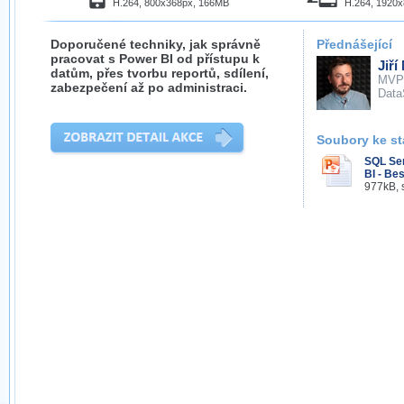
H.264, 800x368px, 166MB
H.264, 1920
Doporučené techniky, jak správně
Přednášející
pracovat s Power BI od přístupu k
Jiří
datům, přes tvorbu reportů, sdílení,
MVP
zabezpečení až po administraci.
Data
Soubory ke st
SQL Se
BI - Be
977kB, 