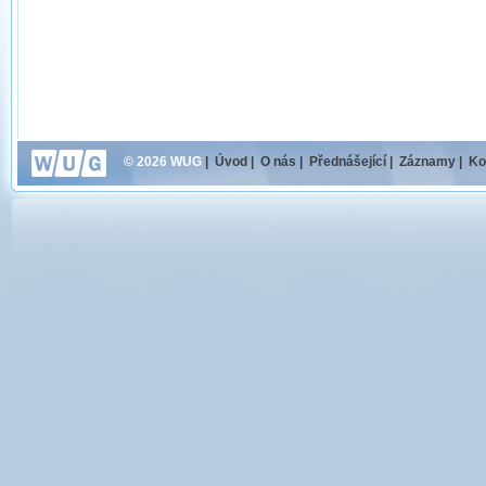
© 2026 WUG
|
Úvod
|
O nás
|
Přednášející
|
Záznamy
|
Ko